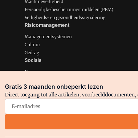
Machineveiligheid
Persoonlijke beschermingsmiddelen (PBM)
Veiligheids- en gezondheidssignalering
Risicomanagement
Managementsystemen
Cultuur
Gedrag
Socials
X
LinkedIn
Gratis 3 maanden onbeperkt lezen
Facebook
Direct toegang tot alle artikelen, voorbeelddocumenten, 
Arbo is onderdeel van VMN media. Lees in
ons manifest
en
Privacy en Cookie beleid
|
Privacy instellingen