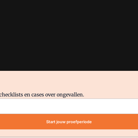
checklists en cases over ongevallen.
waar VMN media voor staat. Op gebruik van deze site zijn de volge
Start jouw proefperiode