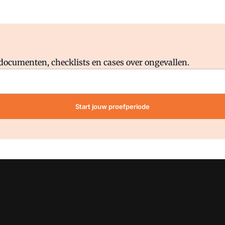
Al abonnee?
Log direct in.
lddocumenten, checklists en cases over ongevallen.
Start jouw proefperiode