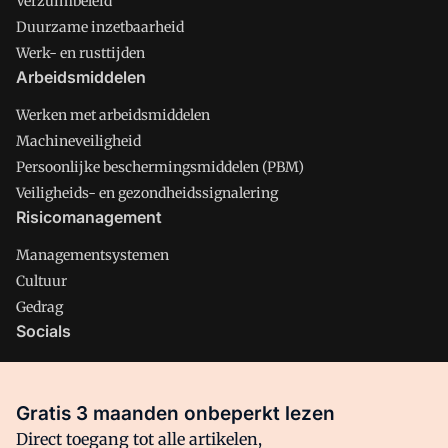
Verzuimbeleid
Duurzame inzetbaarheid
Werk- en rusttijden
Arbeidsmiddelen
Werken met arbeidsmiddelen
Machineveiligheid
Persoonlijke beschermingsmiddelen (PBM)
Veiligheids- en gezondheidssignalering
Risicomanagement
Managementsystemen
Cultuur
Gedrag
Socials
X
LinkedIn
Gratis 3 maanden onbeperkt lezen
Facebook
Direct toegang tot alle artikelen,