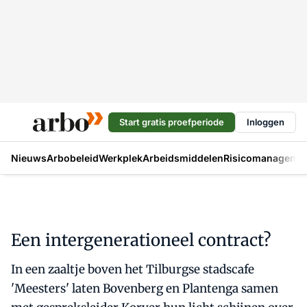
Start gratis proefperiode
Inloggen
Nieuws
Arbobeleid
Werkplek
Arbeidsmiddelen
Risicomanageme
Een intergenerationeel contract?
In een zaaltje boven het Tilburgse stadscafe
'Meesters' laten Bovenberg en Plantenga samen