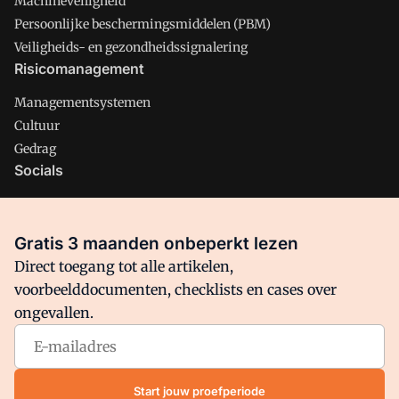
Machineveiligheid
Persoonlijke beschermingsmiddelen (PBM)
Veiligheids- en gezondheidssignalering
Risicomanagement
Managementsystemen
Cultuur
Gedrag
Socials
X
LinkedIn
Gratis 3 maanden onbeperkt lezen
Facebook
Direct toegang tot alle artikelen,
voorbeelddocumenten, checklists en cases over
ongevallen.
Arbo is onderdeel van VMN media. Lees in
ons manifest
waar
VMN media voor staat. Op gebruik van deze site zijn de
volgende regelingen van toepassing:
Algemene Voorwaarden
Start jouw proefperiode
en
Privacy en Cookie beleid
|
Privacy instellingen