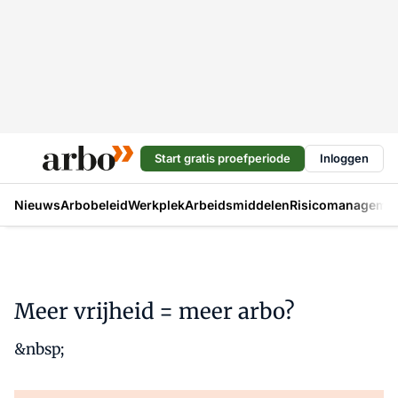
Start gratis proefperiode
Inloggen
Nieuws
Arbobeleid
Werkplek
Arbeidsmiddelen
Risicomanageme
Meer vrijheid = meer arbo?
&nbsp;