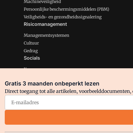
Machineveiligheid
Persoonlijke beschermingsmiddelen (PBM)
Veiligheids- en gezondheidssignalering
Risicomanagement
Managementsystemen
Cultuur
Gedrag
Socials
X
LinkedIn
Gratis 3 maanden onbeperkt lezen
Facebook
Direct toegang tot alle artikelen, voorbeelddocumenten, 
Arbo is onderdeel van VMN media. Lees in
ons manifest
en
Privacy en Cookie beleid
|
Privacy instellingen