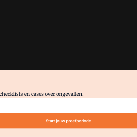
checklists en cases over ongevallen.
waar VMN media voor staat. Op gebruik van deze site zijn de volge
Start jouw proefperiode