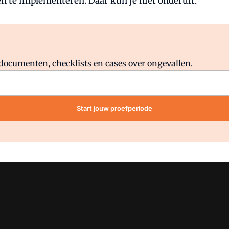
nen te implementeren. Daar kun je niet onderuit.'
Al abonnee?
Log direct in.
lddocumenten, checklists en cases over ongevallen.
Start jouw proefperiode