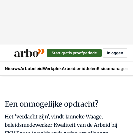
Start gratis proefperiode
Inloggen
Nieuws
Arbobeleid
Werkplek
Arbeidsmiddelen
Risicomanageme
Een onmogelijke opdracht?
Het 'verdacht zijn', vindt Janneke Waage,
beleidsmedewerker Kwaliteit van de Arbeid bij