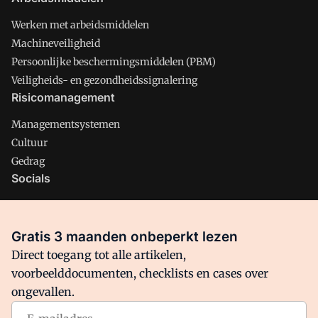
Werken met arbeidsmiddelen
Machineveiligheid
Persoonlijke beschermingsmiddelen (PBM)
Veiligheids- en gezondheidssignalering
Risicomanagement
Managementsystemen
Cultuur
Gedrag
Socials
X
LinkedIn
Gratis 3 maanden onbeperkt lezen
Facebook
Direct toegang tot alle artikelen,
voorbeelddocumenten, checklists en cases over
ongevallen.
Arbo is onderdeel van VMN media. Lees in
ons manifest
waar