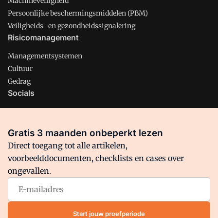
Machineveiligheid
Persoonlijke beschermingsmiddelen (PBM)
Veiligheids- en gezondheidssignalering
Risicomanagement
Managementsystemen
Cultuur
Gedrag
Socials
X
LinkedIn
Gratis 3 maanden onbeperkt lezen
Facebook
Direct toegang tot alle artikelen,
voorbeelddocumenten, checklists en cases over
ongevallen.
Arbo is onderdeel van VMN media. Lees in
ons manifest
waar
VMN media voor staat. Op gebruik van deze site zijn de
volgende regelingen van toepassing:
Algemene Voorwaarden
Start jouw proefperiode
en
Privacy en Cookie beleid
|
Privacy instellingen