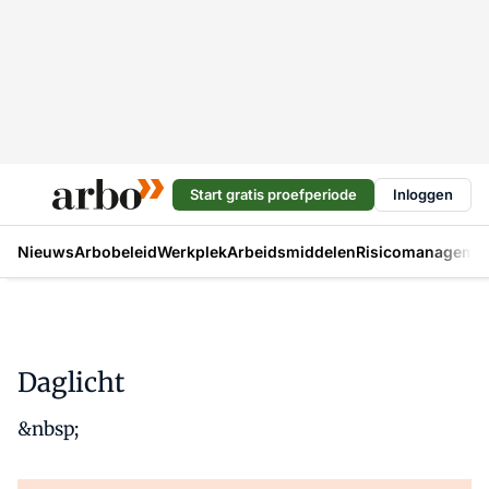
Start gratis proefperiode
Inloggen
Nieuws
Arbobeleid
Werkplek
Arbeidsmiddelen
Risicomanageme
Daglicht
&nbsp;