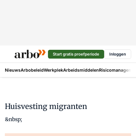
Start gratis proefperiode
Inloggen
Nieuws
Arbobeleid
Werkplek
Arbeidsmiddelen
Risicomanageme
Huisvesting migranten
&nbsp;