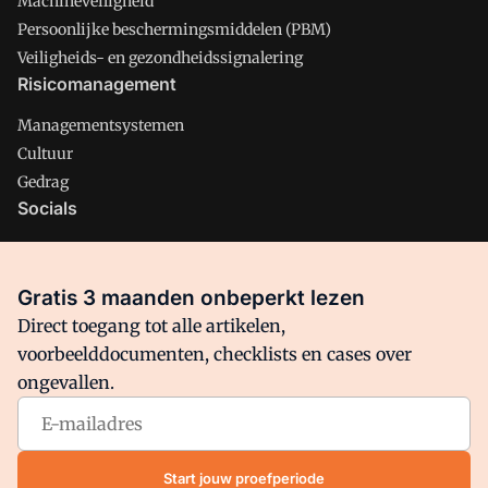
Machineveiligheid
Persoonlijke beschermingsmiddelen (PBM)
Veiligheids- en gezondheidssignalering
Risicomanagement
Managementsystemen
Cultuur
Gedrag
Socials
X
LinkedIn
Gratis 3 maanden onbeperkt lezen
Facebook
Direct toegang tot alle artikelen,
voorbeelddocumenten, checklists en cases over
ongevallen.
Arbo is onderdeel van VMN media. Lees in
ons manifest
waar
VMN media voor staat. Op gebruik van deze site zijn de
volgende regelingen van toepassing:
Algemene Voorwaarden
Start jouw proefperiode
en
Privacy en Cookie beleid
|
Privacy instellingen