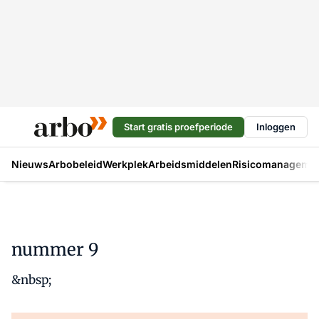
Start gratis proefperiode
Inloggen
Nieuws
Arbobeleid
Werkplek
Arbeidsmiddelen
Risicomanageme
nummer 9
&nbsp;