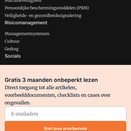
Machineveiligheid
Persoonlijke beschermingsmiddelen (PBM)
Veiligheids- en gezondheidssignalering
Risicomanagement
Managementsystemen
Cultuur
Gedrag
Socials
X
LinkedIn
Gratis 3 maanden onbeperkt lezen
Facebook
Direct toegang tot alle artikelen,
voorbeelddocumenten, checklists en cases over
ongevallen.
Arbo is onderdeel van VMN media. Lees in
ons manifest
waar
VMN media voor staat. Op gebruik van deze site zijn de
volgende regelingen van toepassing:
Algemene Voorwaarden
Start jouw proefperiode
en
Privacy en Cookie beleid
|
Privacy instellingen