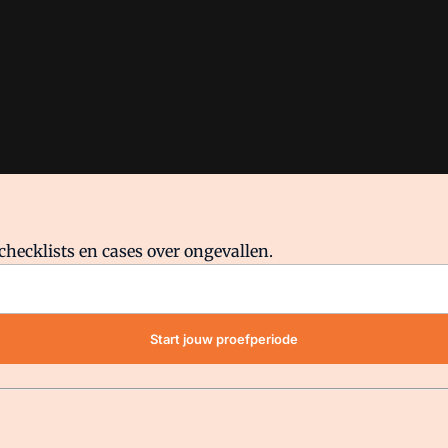
checklists en cases over ongevallen.
waar VMN media voor staat. Op gebruik van deze site zijn de volge
Start jouw proefperiode