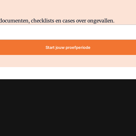
Al abonnee?
Log direct in.
lddocumenten, checklists en cases over ongevallen.
Start jouw proefperiode