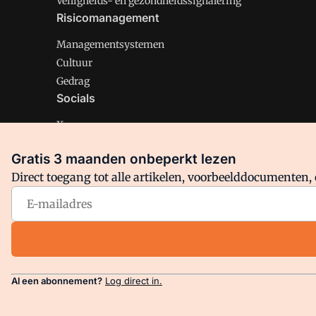
Veiligheids- en gezondheidssignalering
Risicomanagement
Managementsystemen
Cultuur
Gedrag
Socials
X
LinkedIn
Gratis 3 maanden onbeperkt lezen
Facebook
Direct toegang tot alle artikelen, voorbeelddocumenten, 
Arbo is onderdeel van VMN media. Lees in
ons manifest
en
Privacy en Cookie beleid
|
Privacy instellingen
Al een abonnement?
Log direct in.