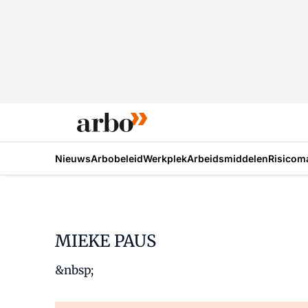
Nieuws
Arbobeleid
Werkplek
Arbeidsmiddelen
Risicom
MIEKE PAUS
&nbsp;