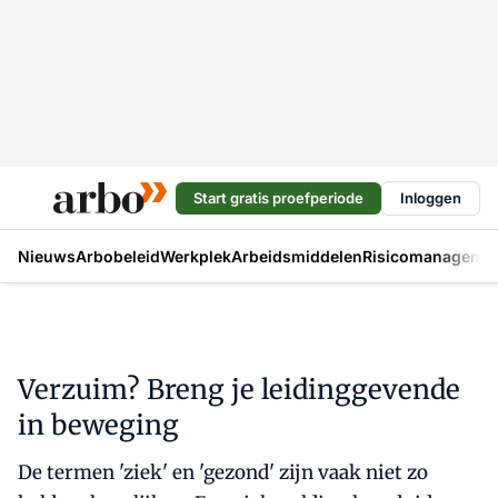
Start gratis proefperiode
Inloggen
Nieuws
Arbobeleid
Werkplek
Arbeidsmiddelen
Risicomanageme
Verzuim? Breng je leidinggevende
in beweging
De termen 'ziek' en 'gezond' zijn vaak niet zo