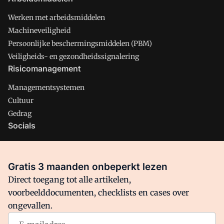
Werken met arbeidsmiddelen
Machineveiligheid
Persoonlijke beschermingsmiddelen (PBM)
Veiligheids- en gezondheidssignalering
Risicomanagement
Managementsystemen
Cultuur
Gedrag
Socials
X
LinkedIn
Gratis 3 maanden onbeperkt lezen
Facebook
Direct toegang tot alle artikelen,
voorbeelddocumenten, checklists en cases over
ongevallen.
Arbo is onderdeel van VMN media. Lees in
ons manifest
waar