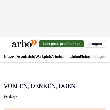
Start gratis proefperiode
Inloggen
Nieuws
Arbobeleid
Werkplek
Arbeidsmiddelen
Risicomanageme
VOELEN, DENKEN, DOEN
&nbsp;