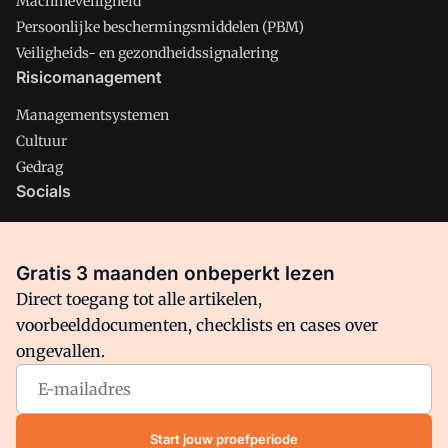
Machineveiligheid
Persoonlijke beschermingsmiddelen (PBM)
Veiligheids- en gezondheidssignalering
Risicomanagement
Managementsystemen
Cultuur
Gedrag
Socials
X
LinkedIn
Gratis 3 maanden onbeperkt lezen
Facebook
Direct toegang tot alle artikelen,
voorbeelddocumenten, checklists en cases over
ongevallen.
Arbo is onderdeel van VMN media. Lees in
ons manifest
waar
VMN media voor staat. Op gebruik van deze site zijn de
volgende regelingen van toepassing:
Algemene Voorwaarden
Start jouw proefperiode
en
Privacy en Cookie beleid
|
Privacy instellingen