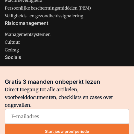
Machineveiligheid
Persoonlijke beschermingsmiddelen (PBM)
Veiligheids- en gezondheidssignalering
Risicomanagement
Managementsystemen
Cultuur
Gedrag
Socials
X
LinkedIn
Gratis 3 maanden onbeperkt lezen
Facebook
Direct toegang tot alle artikelen,
voorbeelddocumenten, checklists en cases over
ongevallen.
Arbo is onderdeel van VMN media. Lees in
ons manifest
waar
VMN media voor staat. Op gebruik van deze site zijn de
volgende regelingen van toepassing:
Algemene Voorwaarden
Start jouw proefperiode
en
Privacy en Cookie beleid
|
Privacy instellingen