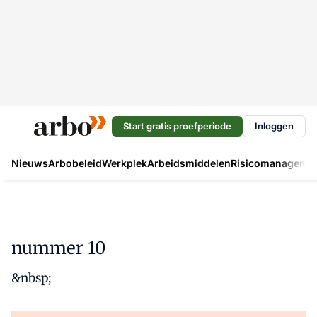
Start gratis proefperiode
Inloggen
Nieuws
Arbobeleid
Werkplek
Arbeidsmiddelen
Risicomanageme
nummer 10
&nbsp;