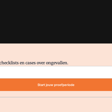
checklists en cases over ongevallen.
waar VMN media voor staat. Op gebruik van deze site zijn de volge
Start jouw proefperiode