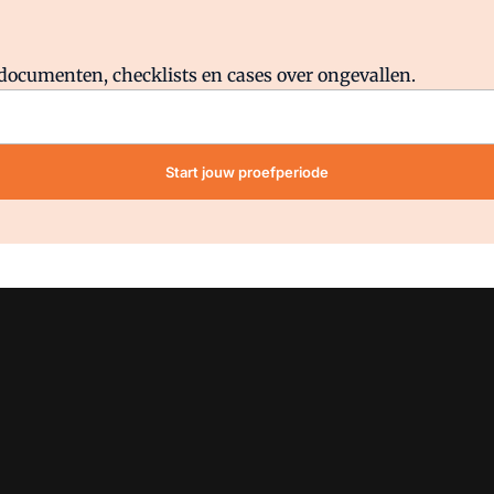
Al abonnee?
Log direct in.
lddocumenten, checklists en cases over ongevallen.
Start jouw proefperiode