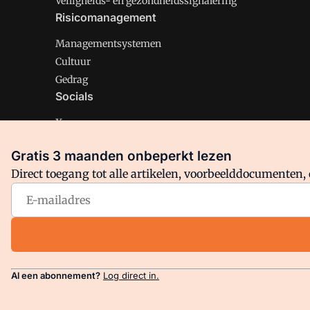
Veiligheids- en gezondheidssignalering
Risicomanagement
Managementsystemen
Cultuur
Gedrag
Socials
X
LinkedIn
Gratis 3 maanden onbeperkt lezen
Facebook
Direct toegang tot alle artikelen, voorbeelddocumenten, 
Arbo is onderdeel van VMN media. Lees in
ons manifest
en
Privacy en Cookie beleid
|
Privacy instellingen
Al een abonnement?
Log direct in.