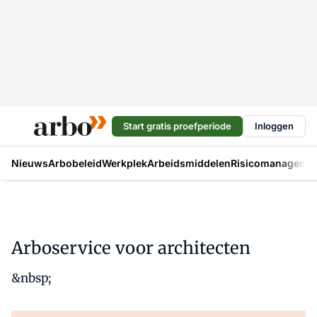
Start gratis proefperiode
Inloggen
Nieuws
Arbobeleid
Werkplek
Arbeidsmiddelen
Risicomanageme
Arboservice voor architecten
&nbsp;