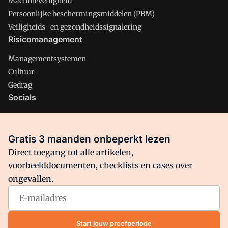
Machineveiligheid
Persoonlijke beschermingsmiddelen (PBM)
Veiligheids- en gezondheidssignalering
Risicomanagement
Managementsystemen
Cultuur
Gedrag
Socials
X
LinkedIn
Gratis 3 maanden onbeperkt lezen
Facebook
Direct toegang tot alle artikelen,
voorbeelddocumenten, checklists en cases over
ongevallen.
Arbo is onderdeel van VMN media. Lees in
ons manifest
waar
VMN media voor staat. Op gebruik van deze site zijn de
volgende regelingen van toepassing:
Algemene Voorwaarden
Start jouw proefperiode
en
Privacy en Cookie beleid
|
Privacy instellingen