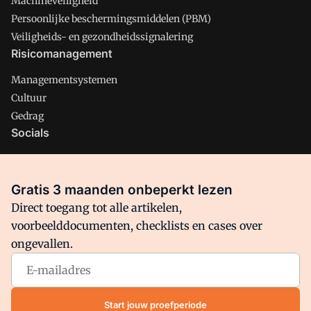
Machineveiligheid
Persoonlijke beschermingsmiddelen (PBM)
Veiligheids- en gezondheidssignalering
Risicomanagement
Managementsystemen
Cultuur
Gedrag
Socials
X
LinkedIn
Gratis 3 maanden onbeperkt lezen
Facebook
Direct toegang tot alle artikelen,
voorbeelddocumenten, checklists en cases over
ongevallen.
Arbo is onderdeel van VMN media. Lees in
ons manifest
waar
VMN media voor staat. Op gebruik van deze site zijn de
volgende regelingen van toepassing:
Algemene Voorwaarden
Start jouw proefperiode
en
Privacy en Cookie beleid
|
Privacy instellingen