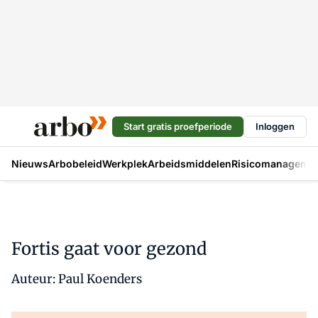
Start gratis proefperiode
Inloggen
Nieuws
Arbobeleid
Werkplek
Arbeidsmiddelen
Risicomanageme
Fortis gaat voor gezond
Auteur: Paul Koenders