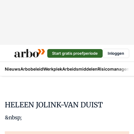
Start gratis proefperiode
Inloggen
Nieuws
Arbobeleid
Werkplek
Arbeidsmiddelen
Risicomanageme
HELEEN JOLINK-VAN DUIST
&nbsp;