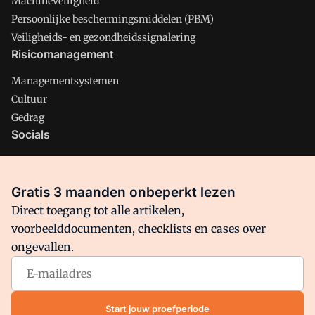
Machineveiligheid
Persoonlijke beschermingsmiddelen (PBM)
Veiligheids- en gezondheidssignalering
Risicomanagement
Managementsystemen
Cultuur
Gedrag
Socials
X
LinkedIn
Gratis 3 maanden onbeperkt lezen
Facebook
Direct toegang tot alle artikelen,
voorbeelddocumenten, checklists en cases over
ongevallen.
Arbo is onderdeel van VMN media. Lees in
ons manifest
waar
VMN media voor staat. Op gebruik van deze site zijn de
volgende regelingen van toepassing:
Algemene Voorwaarden
Start jouw proefperiode
en
Privacy en Cookie beleid
|
Privacy instellingen