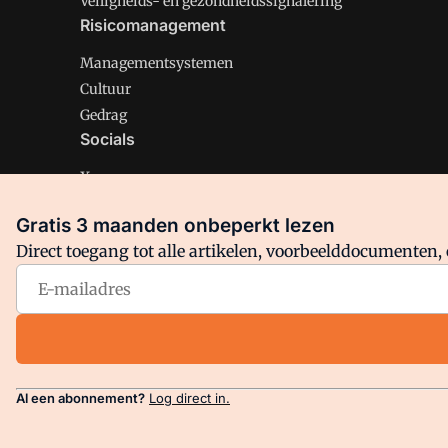
Veiligheids- en gezondheidssignalering
Risicomanagement
Managementsystemen
Cultuur
Gedrag
Socials
X
LinkedIn
Gratis 3 maanden onbeperkt lezen
Facebook
Direct toegang tot alle artikelen, voorbeelddocumenten, 
Arbo is onderdeel van VMN media. Lees in
ons manifest
en
Privacy en Cookie beleid
|
Privacy instellingen
Al een abonnement?
Log direct in.