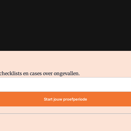
checklists en cases over ongevallen.
waar VMN media voor staat. Op gebruik van deze site zijn de volge
Start jouw proefperiode