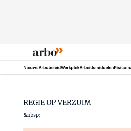
Nieuws
Arbobeleid
Werkplek
Arbeidsmiddelen
Risicom
REGIE OP VERZUIM
&nbsp;