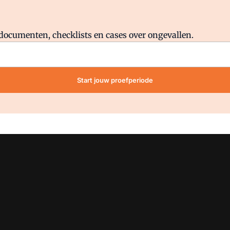
Al abonnee?
Log direct in.
lddocumenten, checklists en cases over ongevallen.
Start jouw proefperiode