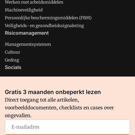
Werken met arbeidsmiddelen
Machineveiligheid
Persoonlijke beschermingsmiddelen (PBM)
Veiligheids- en gezondheidssignalering
Risicomanagement
Managementsystemen
Cultuur
Gedrag
Socials
X
LinkedIn
Gratis 3 maanden onbeperkt lezen
Facebook
Direct toegang tot alle artikelen,
voorbeelddocumenten, checklists en cases over
ongevallen.
Arbo is onderdeel van VMN media. Lees in
ons manifest
waar
VMN media voor staat. Op gebruik van deze site zijn de