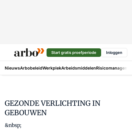
Start gratis proefperiode
Inloggen
Nieuws
Arbobeleid
Werkplek
Arbeidsmiddelen
Risicomanageme
GEZONDE VERLICHTING IN
GEBOUWEN
&nbsp;