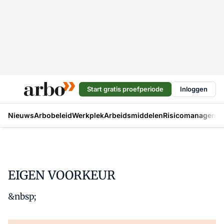
Start gratis proefperiode
Inloggen
Nieuws
Arbobeleid
Werkplek
Arbeidsmiddelen
Risicomanageme
EIGEN VOORKEUR
&nbsp;