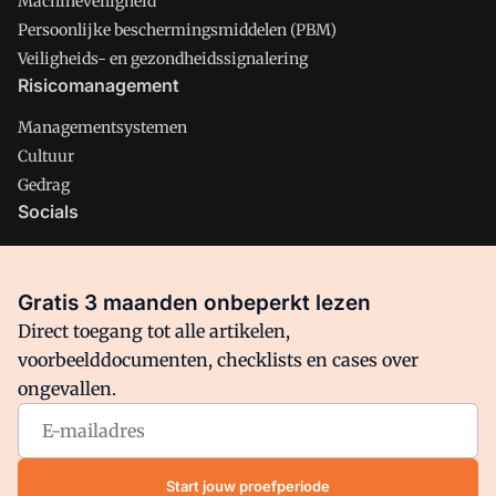
Machineveiligheid
Persoonlijke beschermingsmiddelen (PBM)
Veiligheids- en gezondheidssignalering
Risicomanagement
Managementsystemen
Cultuur
Gedrag
Socials
X
LinkedIn
Gratis 3 maanden onbeperkt lezen
Facebook
Direct toegang tot alle artikelen,
voorbeelddocumenten, checklists en cases over
ongevallen.
Arbo is onderdeel van VMN media. Lees in
ons manifest
waar
VMN media voor staat. Op gebruik van deze site zijn de
volgende regelingen van toepassing:
Algemene Voorwaarden
Start jouw proefperiode
en
Privacy en Cookie beleid
|
Privacy instellingen