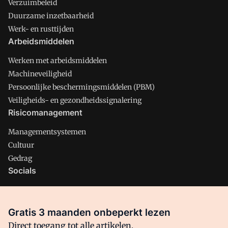
Verzuimbeleid
Duurzame inzetbaarheid
Werk- en rusttijden
Arbeidsmiddelen
Werken met arbeidsmiddelen
Machineveiligheid
Persoonlijke beschermingsmiddelen (PBM)
Veiligheids- en gezondheidssignalering
Risicomanagement
Managementsystemen
Cultuur
Gedrag
Socials
X
LinkedIn
Gratis 3 maanden onbeperkt lezen
Facebook
Direct toegang tot alle artikelen,