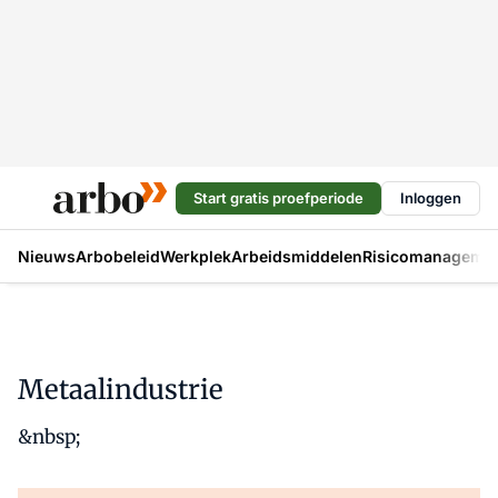
Start gratis proefperiode
Inloggen
Nieuws
Arbobeleid
Werkplek
Arbeidsmiddelen
Risicomanageme
Metaalindustrie
&nbsp;