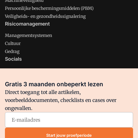
Machineveiligheid
Persoonlijke beschermingsmiddelen (PBM)
Veiligheids- en gezondheidssignalering
Risicomanagement
Managementsystemen
Cultuur
Gedrag
Socials
X
LinkedIn
Gratis 3 maanden onbeperkt lezen
Facebook
Direct toegang tot alle artikelen,
voorbeelddocumenten, checklists en cases over
ongevallen.
Arbo is onderdeel van VMN media. Lees in
ons manifest
waar
VMN media voor staat. Op gebruik van deze site zijn de
volgende regelingen van toepassing:
Algemene Voorwaarden
Start jouw proefperiode
en
Privacy en Cookie beleid
|
Privacy instellingen