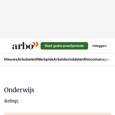
Start gratis proefperiode
Inloggen
Nieuws
Arbobeleid
Werkplek
Arbeidsmiddelen
Risicomanageme
Onderwijs
&nbsp;