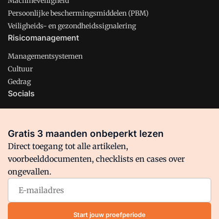
Machineveiligheid
Persoonlijke beschermingsmiddelen (PBM)
Veiligheids- en gezondheidssignalering
Risicomanagement
Managementsystemen
Cultuur
Gedrag
Socials
X
LinkedIn
Gratis 3 maanden onbeperkt lezen
Facebook
Direct toegang tot alle artikelen,
voorbeelddocumenten, checklists en cases over
ongevallen.
Arbo is onderdeel van VMN media. Lees in
ons manifest
waar
VMN media voor staat. Op gebruik van deze site zijn de
volgende regelingen van toepassing:
Algemene Voorwaarden
Start jouw proefperiode
en
Privacy en Cookie beleid
|
Privacy instellingen