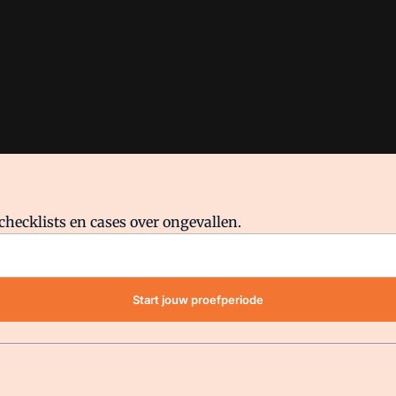
checklists en cases over ongevallen.
waar VMN media voor staat. Op gebruik van deze site zijn de volge
Start jouw proefperiode