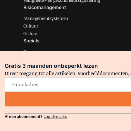
Veiligheids- en gezondheidssignalering
Risicomanagement
Managementsystemen
Cultuur
Gedrag
Socials
X
LinkedIn
Gratis 3 maanden onbeperkt lezen
Facebook
Direct toegang tot alle artikelen, voorbeelddocumenten, 
Arbo is onderdeel van VMN media. Lees in
ons manifest
en
Privacy en Cookie beleid
|
Privacy instellingen
Al een abonnement?
Log direct in.