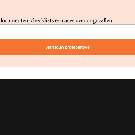
Al abonnee?
Log direct in.
lddocumenten, checklists en cases over ongevallen.
Start jouw proefperiode