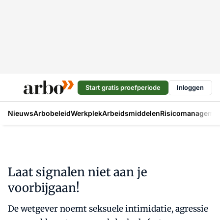
Start gratis proefperiode
Inloggen
Nieuws
Arbobeleid
Werkplek
Arbeidsmiddelen
Risicomanageme
Laat signalen niet aan je
voorbijgaan!
De wetgever noemt seksuele intimidatie, agressie