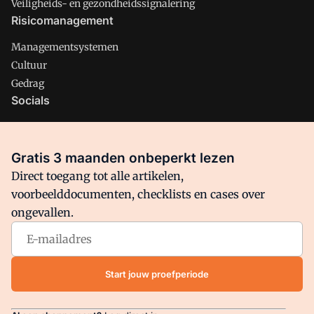
Veiligheids- en gezondheidssignalering
Risicomanagement
Managementsystemen
Cultuur
Gedrag
Socials
X
LinkedIn
Gratis 3 maanden onbeperkt lezen
Facebook
Direct toegang tot alle artikelen,
voorbeelddocumenten, checklists en cases over
ongevallen.
Arbo is onderdeel van VMN media. Lees in
ons manifest
waar
VMN media voor staat. Op gebruik van deze site zijn de
volgende regelingen van toepassing:
Algemene Voorwaarden
Start jouw proefperiode
en
Privacy en Cookie beleid
|
Privacy instellingen