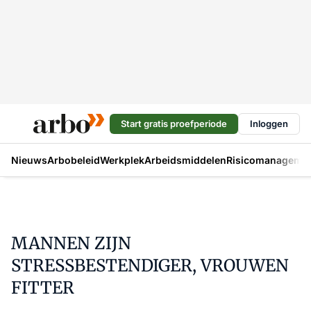
Start gratis proefperiode
Inloggen
Nieuws
Arbobeleid
Werkplek
Arbeidsmiddelen
Risicomanageme
MANNEN ZIJN
STRESSBESTENDIGER, VROUWEN
FITTER