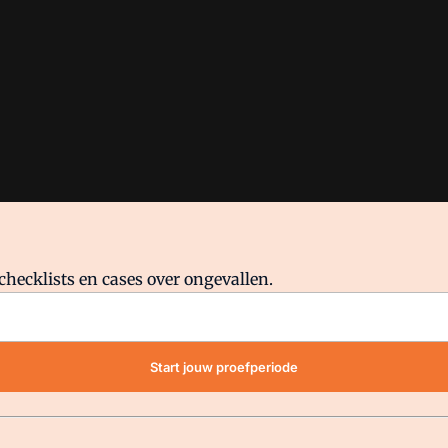
checklists en cases over ongevallen.
waar VMN media voor staat. Op gebruik van deze site zijn de volge
Start jouw proefperiode