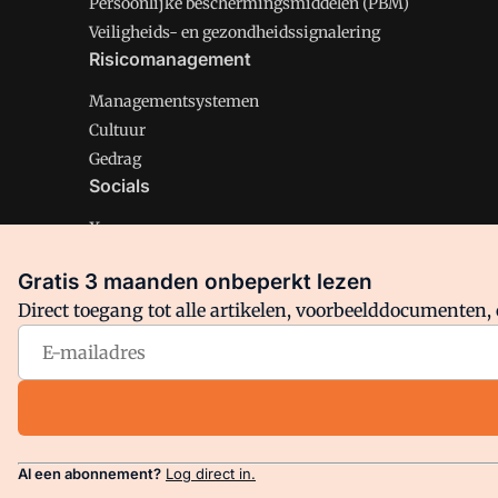
Persoonlijke beschermingsmiddelen (PBM)
Veiligheids- en gezondheidssignalering
Risicomanagement
Managementsystemen
Cultuur
Gedrag
Socials
X
LinkedIn
Gratis 3 maanden onbeperkt lezen
Facebook
Direct toegang tot alle artikelen, voorbeelddocumenten, 
Arbo is onderdeel van VMN media. Lees in
ons manifest
en
Privacy en Cookie beleid
|
Privacy instellingen
Al een abonnement?
Log direct in.