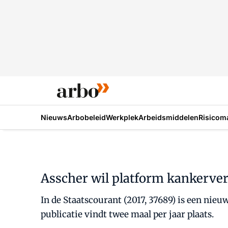
Nieuws
Arbobeleid
Werkplek
Arbeidsmiddelen
Risicom
Asscher wil platform kankerve
In de Staatscourant (2017, 37689) is een nie
publicatie vindt twee maal per jaar plaats.