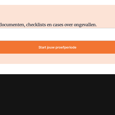
Al abonnee?
Log direct in.
lddocumenten, checklists en cases over ongevallen.
Start jouw proefperiode