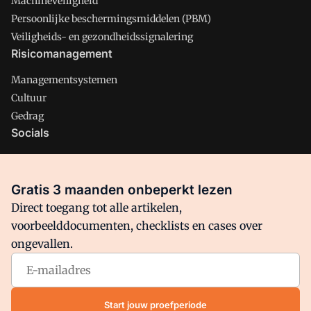
Machineveiligheid
Persoonlijke beschermingsmiddelen (PBM)
Veiligheids- en gezondheidssignalering
Risicomanagement
Managementsystemen
Cultuur
Gedrag
Socials
X
LinkedIn
Gratis 3 maanden onbeperkt lezen
Facebook
Direct toegang tot alle artikelen,
voorbeelddocumenten, checklists en cases over
ongevallen.
Arbo is onderdeel van VMN media. Lees in
ons manifest
waar
VMN media voor staat. Op gebruik van deze site zijn de
volgende regelingen van toepassing:
Algemene Voorwaarden
Start jouw proefperiode
en
Privacy en Cookie beleid
|
Privacy instellingen