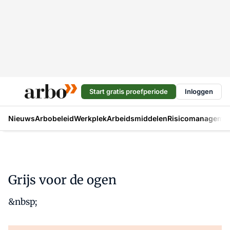
Start gratis proefperiode
Inloggen
Nieuws
Arbobeleid
Werkplek
Arbeidsmiddelen
Risicomanageme
Grijs voor de ogen
&nbsp;