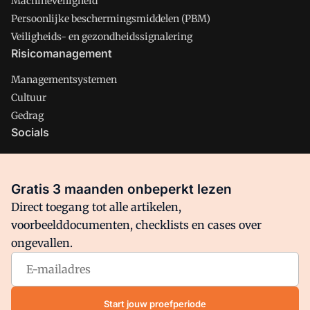
Machineveiligheid
Persoonlijke beschermingsmiddelen (PBM)
Veiligheids- en gezondheidssignalering
Risicomanagement
Managementsystemen
Cultuur
Gedrag
Socials
X
LinkedIn
Gratis 3 maanden onbeperkt lezen
Facebook
Direct toegang tot alle artikelen,
voorbeelddocumenten, checklists en cases over
ongevallen.
Arbo is onderdeel van VMN media. Lees in
ons manifest
waar
VMN media voor staat. Op gebruik van deze site zijn de
volgende regelingen van toepassing:
Algemene Voorwaarden
Start jouw proefperiode
en
Privacy en Cookie beleid
|
Privacy instellingen