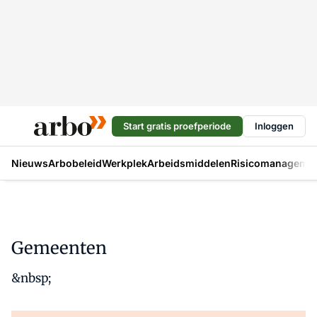
Start gratis proefperiode
Inloggen
Nieuws
Arbobeleid
Werkplek
Arbeidsmiddelen
Risicomanageme
Gemeenten
&nbsp;