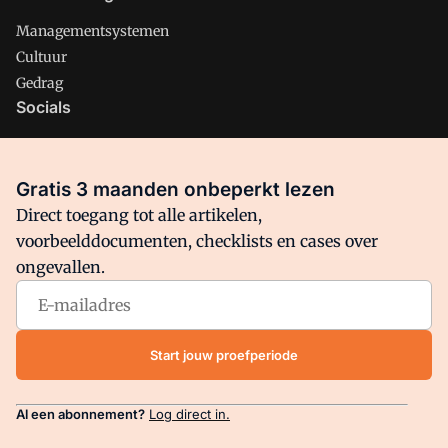
Managementsystemen
Cultuur
Gedrag
Socials
X
LinkedIn
Gratis 3 maanden onbeperkt lezen
Facebook
Direct toegang tot alle artikelen,
voorbeelddocumenten, checklists en cases over
ongevallen.
Arbo is onderdeel van VMN media. Lees in
ons manifest
waar
VMN media voor staat. Op gebruik van deze site zijn de
volgende regelingen van toepassing:
Algemene Voorwaarden
Start jouw proefperiode
en
Privacy en Cookie beleid
|
Privacy instellingen
Al een abonnement?
Log direct in.