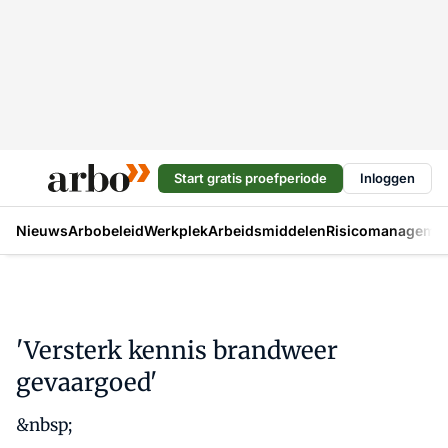
Start gratis proefperiode
Inloggen
Nieuws
Arbobeleid
Werkplek
Arbeidsmiddelen
Risicomanageme
'Versterk kennis brandweer
gevaargoed'
&nbsp;