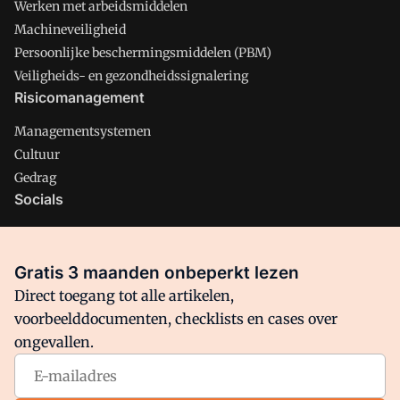
Werken met arbeidsmiddelen
Machineveiligheid
Persoonlijke beschermingsmiddelen (PBM)
Veiligheids- en gezondheidssignalering
Risicomanagement
Managementsystemen
Cultuur
Gedrag
Socials
X
LinkedIn
Gratis 3 maanden onbeperkt lezen
Facebook
Direct toegang tot alle artikelen,
voorbeelddocumenten, checklists en cases over
ongevallen.
Arbo is onderdeel van VMN media. Lees in
ons manifest
waar
VMN media voor staat. Op gebruik van deze site zijn de