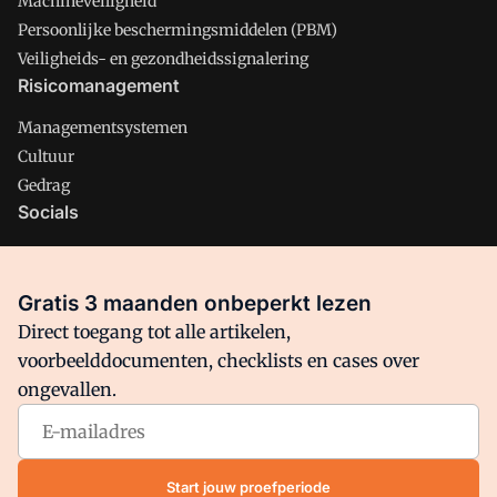
Machineveiligheid
Persoonlijke beschermingsmiddelen (PBM)
Veiligheids- en gezondheidssignalering
Risicomanagement
Managementsystemen
Cultuur
Gedrag
Socials
X
LinkedIn
Gratis 3 maanden onbeperkt lezen
Facebook
Direct toegang tot alle artikelen,
voorbeelddocumenten, checklists en cases over
ongevallen.
Arbo is onderdeel van VMN media. Lees in
ons manifest
waar
VMN media voor staat. Op gebruik van deze site zijn de
volgende regelingen van toepassing:
Algemene Voorwaarden
Start jouw proefperiode
en
Privacy en Cookie beleid
|
Privacy instellingen