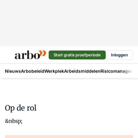
Start gratis proefperiode
Inloggen
Nieuws
Arbobeleid
Werkplek
Arbeidsmiddelen
Risicomanageme
Op de rol
&nbsp;