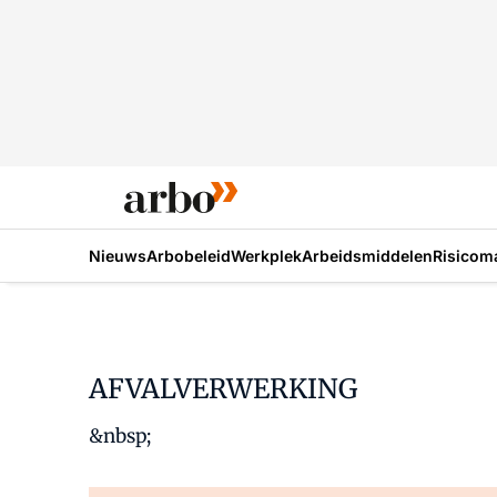
Nieuws
Arbobeleid
Werkplek
Arbeidsmiddelen
Risicom
AFVALVERWERKING
&nbsp;