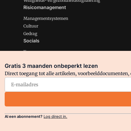
Veiligheids- en gezondheidssignalering
Risicomanagement
Managementsystemen
Cultuur
Gedrag
Socials
X
LinkedIn
Gratis 3 maanden onbeperkt lezen
Facebook
Direct toegang tot alle artikelen, voorbeelddocumenten, 
Arbo is onderdeel van VMN media. Lees in
ons manifest
en
Privacy en Cookie beleid
|
Privacy instellingen
Al een abonnement?
Log direct in.