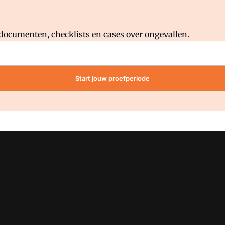
Al abonnee?
Log direct in.
lddocumenten, checklists en cases over ongevallen.
Start jouw proefperiode