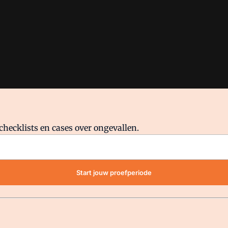
checklists en cases over ongevallen.
waar VMN media voor staat. Op gebruik van deze site zijn de volge
Start jouw proefperiode