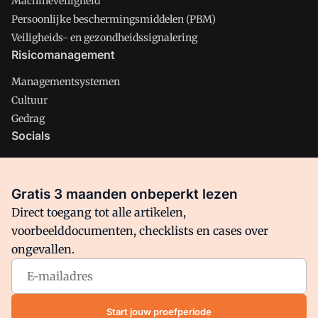
Machineveiligheid
Persoonlijke beschermingsmiddelen (PBM)
Veiligheids- en gezondheidssignalering
Risicomanagement
Managementsystemen
Cultuur
Gedrag
Socials
X
LinkedIn
Gratis 3 maanden onbeperkt lezen
Facebook
Direct toegang tot alle artikelen,
voorbeelddocumenten, checklists en cases over
ongevallen.
Arbo is onderdeel van VMN media. Lees in
ons manifest
waar
VMN media voor staat. Op gebruik van deze site zijn de
volgende regelingen van toepassing:
Algemene Voorwaarden
Start jouw proefperiode
en
Privacy en Cookie beleid
|
Privacy instellingen