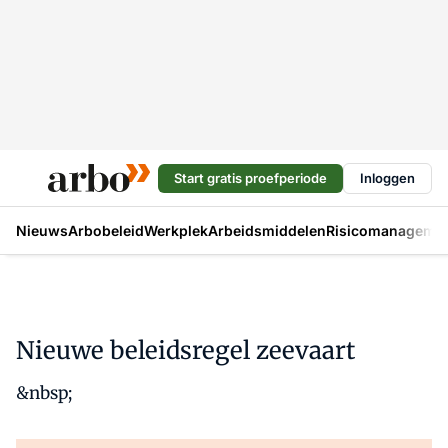
Start gratis proefperiode
Inloggen
Nieuws
Arbobeleid
Werkplek
Arbeidsmiddelen
Risicomanageme
Nieuwe beleidsregel zeevaart
&nbsp;