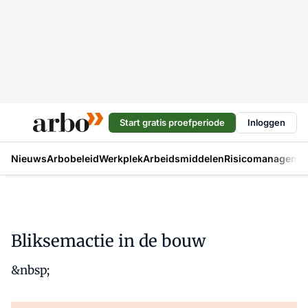
Start gratis proefperiode
Inloggen
Nieuws
Arbobeleid
Werkplek
Arbeidsmiddelen
Risicomanageme
Bliksemactie in de bouw
&nbsp;