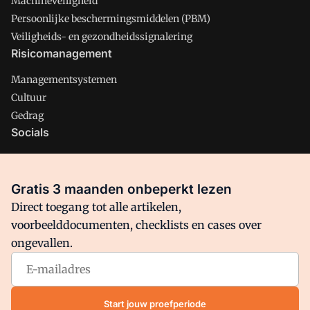
Machineveiligheid
Persoonlijke beschermingsmiddelen (PBM)
Veiligheids- en gezondheidssignalering
Risicomanagement
Managementsystemen
Cultuur
Gedrag
Socials
X
LinkedIn
Gratis 3 maanden onbeperkt lezen
Facebook
Direct toegang tot alle artikelen,
voorbeelddocumenten, checklists en cases over
ongevallen.
Arbo is onderdeel van VMN media. Lees in
ons manifest
waar
VMN media voor staat. Op gebruik van deze site zijn de
volgende regelingen van toepassing:
Algemene Voorwaarden
Start jouw proefperiode
en
Privacy en Cookie beleid
|
Privacy instellingen