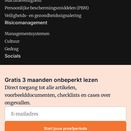
Machineveiligheid
Persoonlijke beschermingsmiddelen (PBM)
Veiligheids- en gezondheidssignalering
Risicomanagement
Managementsystemen
Cultuur
Gedrag
Socials
X
LinkedIn
Gratis 3 maanden onbeperkt lezen
Facebook
Direct toegang tot alle artikelen,
voorbeelddocumenten, checklists en cases over
ongevallen.
Arbo is onderdeel van VMN media. Lees in
ons manifest
waar
VMN media voor staat. Op gebruik van deze site zijn de
volgende regelingen van toepassing:
Algemene Voorwaarden
Start jouw proefperiode
en
Privacy en Cookie beleid
|
Privacy instellingen