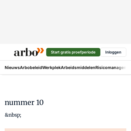
Start gratis proefperiode
Inloggen
Nieuws
Arbobeleid
Werkplek
Arbeidsmiddelen
Risicomanageme
nummer 10
&nbsp;