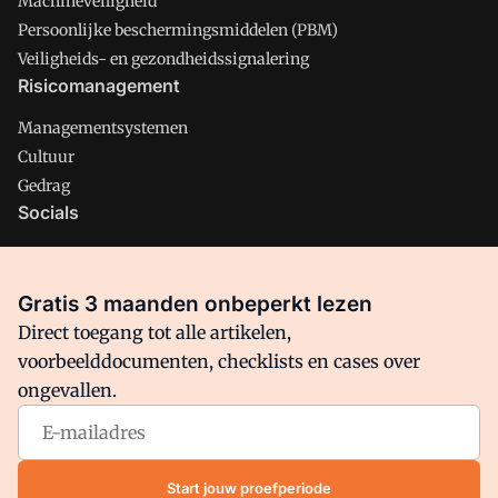
Machineveiligheid
Persoonlijke beschermingsmiddelen (PBM)
Veiligheids- en gezondheidssignalering
Risicomanagement
Managementsystemen
Cultuur
Gedrag
Socials
X
LinkedIn
Gratis 3 maanden onbeperkt lezen
Facebook
Direct toegang tot alle artikelen,
voorbeelddocumenten, checklists en cases over
ongevallen.
Arbo is onderdeel van VMN media. Lees in
ons manifest
waar
VMN media voor staat. Op gebruik van deze site zijn de
volgende regelingen van toepassing:
Algemene Voorwaarden
Start jouw proefperiode
en
Privacy en Cookie beleid
|
Privacy instellingen