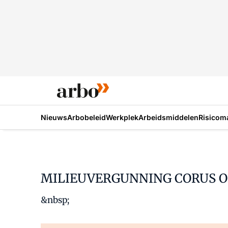
Nieuws
Arbobeleid
Werkplek
Arbeidsmiddelen
Risicom
MILIEUVERGUNNING CORUS O
&nbsp;