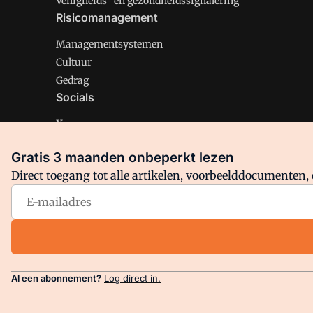
Veiligheids- en gezondheidssignalering
Risicomanagement
Managementsystemen
Cultuur
Gedrag
Socials
X
LinkedIn
Gratis 3 maanden onbeperkt lezen
Facebook
Direct toegang tot alle artikelen, voorbeelddocumenten, 
Arbo is onderdeel van VMN media. Lees in
ons manifest
en
Privacy en Cookie beleid
|
Privacy instellingen
Al een abonnement?
Log direct in.