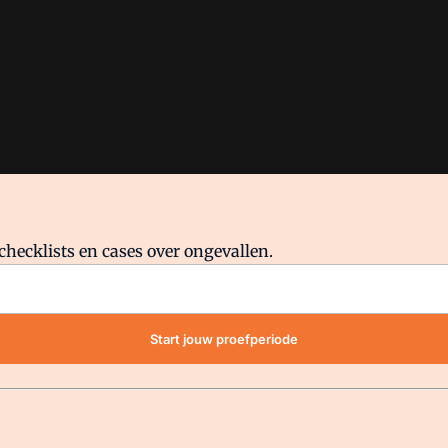
checklists en cases over ongevallen.
waar VMN media voor staat. Op gebruik van deze site zijn de volge
Start jouw proefperiode