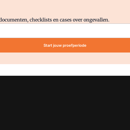
Al abonnee?
Log direct in.
lddocumenten, checklists en cases over ongevallen.
Start jouw proefperiode