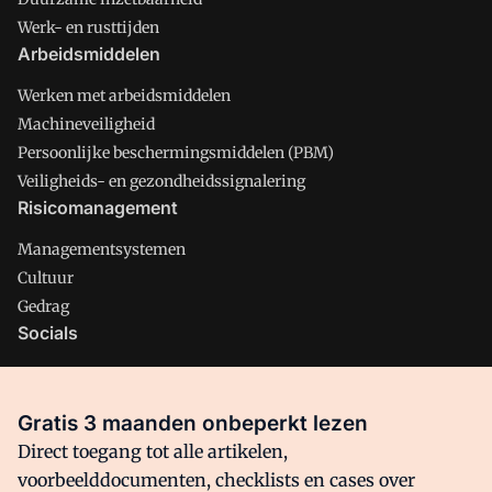
Werk- en rusttijden
Arbeidsmiddelen
Werken met arbeidsmiddelen
Machineveiligheid
Persoonlijke beschermingsmiddelen (PBM)
Veiligheids- en gezondheidssignalering
Risicomanagement
Managementsystemen
Cultuur
Gedrag
Socials
X
LinkedIn
Gratis 3 maanden onbeperkt lezen
Facebook
Direct toegang tot alle artikelen,
voorbeelddocumenten, checklists en cases over