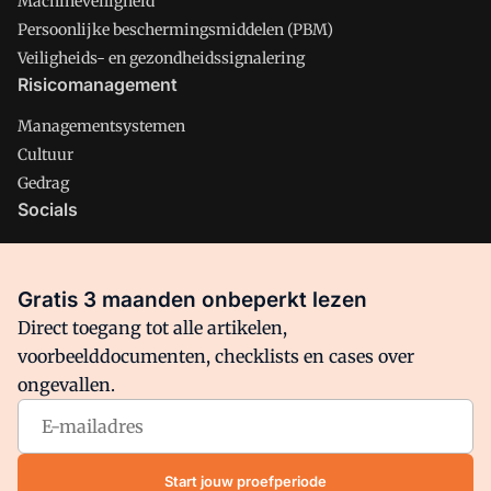
Machineveiligheid
Persoonlijke beschermingsmiddelen (PBM)
Veiligheids- en gezondheidssignalering
Risicomanagement
Managementsystemen
Cultuur
Gedrag
Socials
X
LinkedIn
Gratis 3 maanden onbeperkt lezen
Facebook
Direct toegang tot alle artikelen,
voorbeelddocumenten, checklists en cases over
ongevallen.
Arbo is onderdeel van VMN media. Lees in
ons manifest
waar
VMN media voor staat. Op gebruik van deze site zijn de
volgende regelingen van toepassing:
Algemene Voorwaarden
Start jouw proefperiode
en
Privacy en Cookie beleid
|
Privacy instellingen