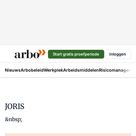
Start gratis proefperiode
Inloggen
Nieuws
Arbobeleid
Werkplek
Arbeidsmiddelen
Risicomanageme
JORIS
&nbsp;