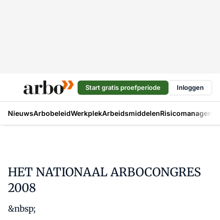
Start gratis proefperiode
Inloggen
Nieuws
Arbobeleid
Werkplek
Arbeidsmiddelen
Risicomanageme
HET NATIONAAL ARBOCONGRES
2008
&nbsp;