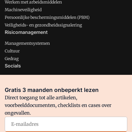
Werken met arbeidsmiddelen
Machineveiligheid
Persoonlijke beschermingsmiddelen (PBM)
Veiligheids- en gezondheidssignalering
Risicomanagement
Managementsystemen
Cultuur
Gedrag
Socials
X
LinkedIn
Gratis 3 maanden onbeperkt lezen
Facebook
Direct toegang tot alle artikelen,
voorbeelddocumenten, checklists en cases over
ongevallen.
Arbo is onderdeel van VMN media. Lees in
ons manifest
waar
VMN media voor staat. Op gebruik van deze site zijn de