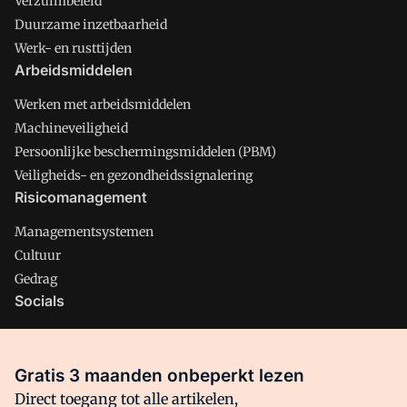
Verzuimbeleid
Duurzame inzetbaarheid
Werk- en rusttijden
Arbeidsmiddelen
Werken met arbeidsmiddelen
Machineveiligheid
Persoonlijke beschermingsmiddelen (PBM)
Veiligheids- en gezondheidssignalering
Risicomanagement
Managementsystemen
Cultuur
Gedrag
Socials
X
LinkedIn
Gratis 3 maanden onbeperkt lezen
Facebook
Direct toegang tot alle artikelen,