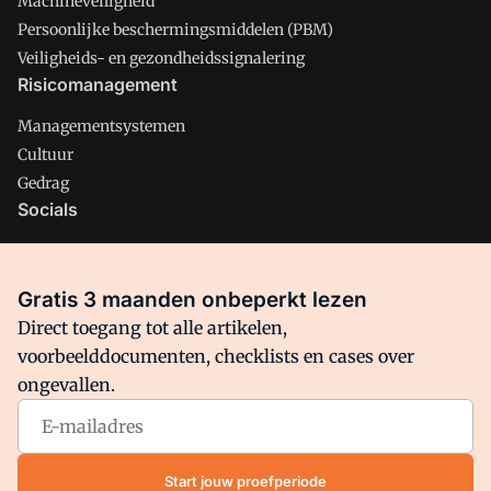
Machineveiligheid
Persoonlijke beschermingsmiddelen (PBM)
Veiligheids- en gezondheidssignalering
Risicomanagement
Managementsystemen
Cultuur
Gedrag
Socials
X
LinkedIn
Gratis 3 maanden onbeperkt lezen
Facebook
Direct toegang tot alle artikelen,
voorbeelddocumenten, checklists en cases over
ongevallen.
Arbo is onderdeel van VMN media. Lees in
ons manifest
waar
VMN media voor staat. Op gebruik van deze site zijn de
volgende regelingen van toepassing:
Algemene Voorwaarden
Start jouw proefperiode
en
Privacy en Cookie beleid
|
Privacy instellingen