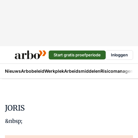
Start gratis proefperiode
Inloggen
Nieuws
Arbobeleid
Werkplek
Arbeidsmiddelen
Risicomanageme
JORIS
&nbsp;