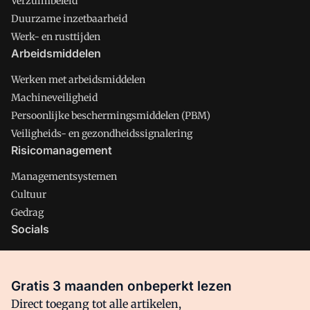
Verzuimbeleid
Duurzame inzetbaarheid
Werk- en rusttijden
Arbeidsmiddelen
Werken met arbeidsmiddelen
Machineveiligheid
Persoonlijke beschermingsmiddelen (PBM)
Veiligheids- en gezondheidssignalering
Risicomanagement
Managementsystemen
Cultuur
Gedrag
Socials
X
LinkedIn
Gratis 3 maanden onbeperkt lezen
Facebook
Direct toegang tot alle artikelen,