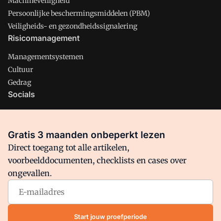
Machineveiligheid
Persoonlijke beschermingsmiddelen (PBM)
Veiligheids- en gezondheidssignalering
Risicomanagement
Managementsystemen
Cultuur
Gedrag
Socials
X
LinkedIn
Gratis 3 maanden onbeperkt lezen
Facebook
Direct toegang tot alle artikelen,
voorbeelddocumenten, checklists en cases over
ongevallen.
Arbo is onderdeel van VMN media. Lees in
ons manifest
waar
VMN media voor staat. Op gebruik van deze site zijn de
volgende regelingen van toepassing:
Algemene Voorwaarden
Start jouw proefperiode
en
Privacy en Cookie beleid
|
Privacy instellingen