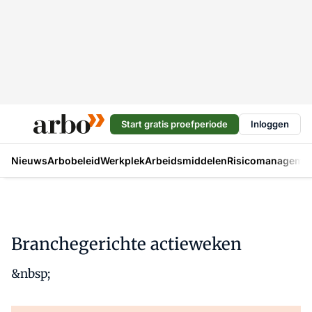
Start gratis proefperiode
Inloggen
Nieuws
Arbobeleid
Werkplek
Arbeidsmiddelen
Risicomanageme
Branchegerichte actieweken
&nbsp;