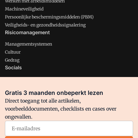
Werken met arbeidsmiddelen
Machineveiligheid
Persoonlijke beschermingsmiddelen (PBM)
Veiligheids- en gezondheidssignalering
Risicomanagement
Managementsystemen
Cultuur
Gedrag
Socials
X
LinkedIn
Gratis 3 maanden onbeperkt lezen
Facebook
Direct toegang tot alle artikelen,
voorbeelddocumenten, checklists en cases over
ongevallen.
Arbo is onderdeel van VMN media. Lees in
ons manifest
waar
VMN media voor staat. Op gebruik van deze site zijn de
volgende regelingen van toepassing:
Algemene Voorwaarden