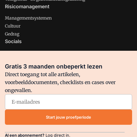
Risicomanagement
Managementsystemen
Cultuur
Gedrag
Socials
X
LinkedIn
Gratis 3 maanden onbeperkt lezen
Facebook
Direct toegang tot alle artikelen,
voorbeelddocumenten, checklists en cases over
ongevallen.
Arbo is onderdeel van VMN media. Lees in
ons manifest
waar
VMN media voor staat. Op gebruik van deze site zijn de
volgende regelingen van toepassing:
Algemene Voorwaarden
Start jouw proefperiode
en
Privacy en Cookie beleid
|
Privacy instellingen
Al een abonnement?
Log direct in.