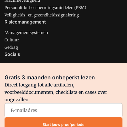
Machineveiligheid
Persoonlijke beschermingsmiddelen (PBM)
Veiligheids- en gezondheidssignalering
Risicomanagement
Managementsystemen
Cultuur
Gedrag
Socials
X
LinkedIn
Gratis 3 maanden onbeperkt lezen
Facebook
Direct toegang tot alle artikelen,
voorbeelddocumenten, checklists en cases over
ongevallen.
Arbo is onderdeel van VMN media. Lees in
ons manifest
waar
VMN media voor staat. Op gebruik van deze site zijn de
volgende regelingen van toepassing:
Algemene Voorwaarden
Start jouw proefperiode
en
Privacy en Cookie beleid
|
Privacy instellingen