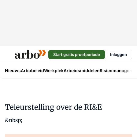
Start gratis proefperiode
Inloggen
Nieuws
Arbobeleid
Werkplek
Arbeidsmiddelen
Risicomanageme
Teleurstelling over de RI&E
&nbsp;