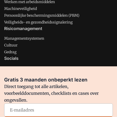
Werken met arbeidsmiddelen
Machineveiligheid
Persoonlijke beschermingsmiddelen (PBM)
Veiligheids- en gezondheidssignalering
Risicomanagement
Managementsystemen
Cultuur
Gedrag
Socials
X
LinkedIn
Gratis 3 maanden onbeperkt lezen
Facebook
Direct toegang tot alle artikelen,
voorbeelddocumenten, checklists en cases over
ongevallen.
Arbo is onderdeel van VMN media. Lees in
ons manifest
waar
VMN media voor staat. Op gebruik van deze site zijn de