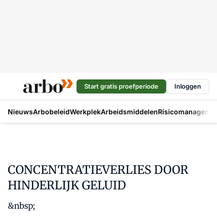
Start gratis proefperiode
Inloggen
Nieuws
Arbobeleid
Werkplek
Arbeidsmiddelen
Risicomanageme
CONCENTRATIEVERLIES DOOR
HINDERLIJK GELUID
&nbsp;